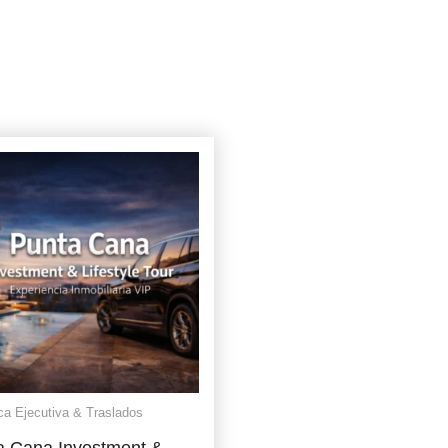
ca Ejecutiva & Traslados
a Cana Investment &