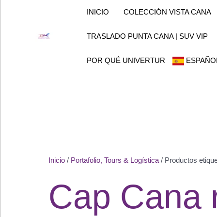
Ir
INICIO
COLECCIÓN VISTA CANA
al
contenido
TRASLADO PUNTA CANA | SUV VIP
POR QUÉ UNIVERTUR
ESPAÑO
Inicio
/
Portafolio, Tours & Logística
/ Productos etiqu
Cap Cana r