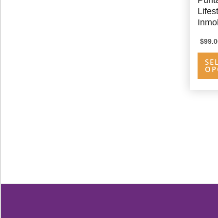
Lifes
Inmob
$
99.0
SE
OP