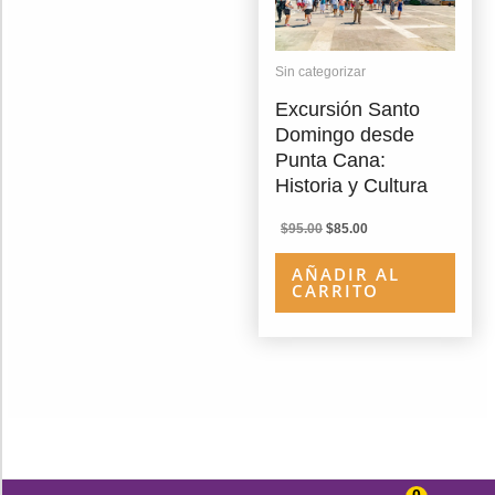
Sin categorizar
Excursión Santo
Domingo desde
Punta Cana:
Historia y Cultura
El
El
$
95.00
$
85.00
precio
precio
original
actual
AÑADIR AL
era:
es:
CARRITO
$95.00.
$85.00.