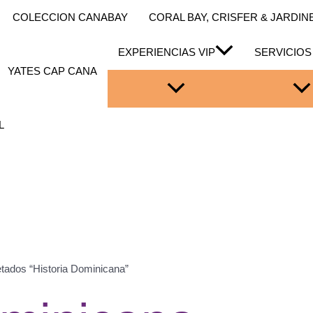
COLECCION CANABAY
CORAL BAY, CRISFER & JARDINES
EXPERIENCIAS VIP
SERVICIOS
YATES CAP CANA
L
etados “Historia Dominicana”