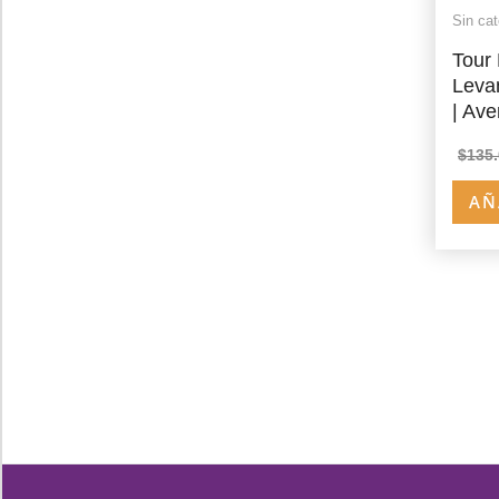
Sin cat
Tour 
Leva
| Ave
$
135
AÑ