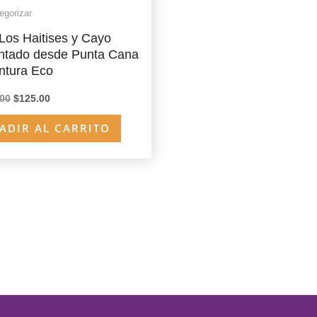
egorizar
Los Haitises y Cayo
ntado desde Punta Cana
ntura Eco
El
El
.00
$
125.00
precio
precio
original
actual
ADIR AL CARRITO
era:
es:
$135.00.
$125.00.