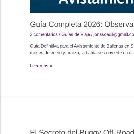
Guía Completa 2026: Observac
2 comentarios
/
Guías de Viaje
/
jonascadil@gmail.c
Guía Definitiva para el Avistamiento de Ballenas e
meses de enero y marzo, la bahía se convierte en el
Guía
Leer más »
Completa
2026:
Observación
de
Ballenas
en
Samaná
(Precios
y
El Secreto del Buggy Off-Road
Consejos)