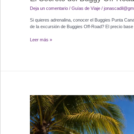
Deja un comentario
/
Guías de Viaje
/
jonascadil@gm
Si quieres adrenalina, conocer el Buggies Punta Cana 
de la excursión de Buggies Off-Road? El precio base 
El
Leer más »
Secreto
del
Buggy
Off-
Road
en
Punta
Cana:
Qué
incluye
el
precio
y
ruta