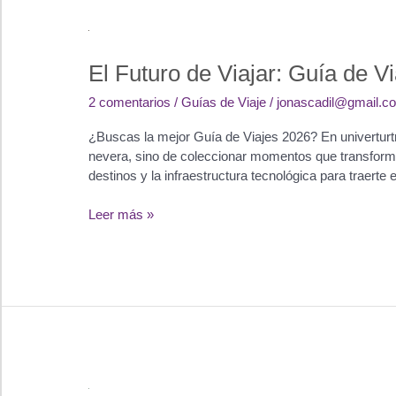
El Futuro de Viajar: Guía de V
2 comentarios
/
Guías de Viaje
/
jonascadil@gmail.c
¿Buscas la mejor Guía de Viajes 2026? En univerturt
nevera, sino de coleccionar momentos que transformen
destinos y la infraestructura tecnológica para traerte
El
Leer más »
Futuro
de
Viajar:
Guía
de
Viajes
2026
para
el