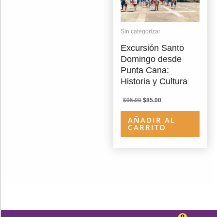
Sin categorizar
Excursión Santo
Domingo desde
Punta Cana:
Historia y Cultura
El
El
$
95.00
$
85.00
precio
precio
original
actual
AÑADIR AL
era:
es:
CARRITO
$95.00.
$85.00.