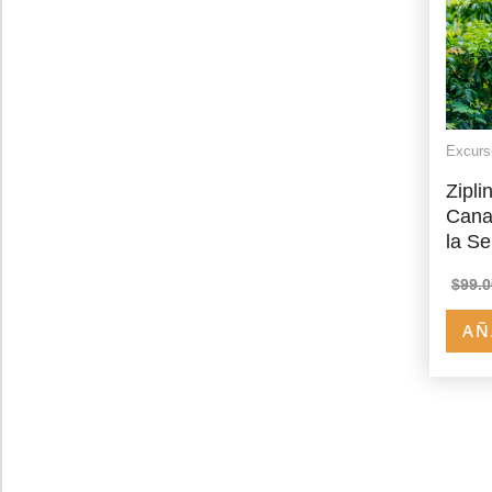
Excurs
Zipli
Cana
la Se
$
99.0
AÑ