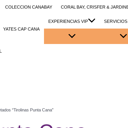
COLECCION CANABAY
CORAL BAY, CRISFER & JARDINES
EXPERIENCIAS VIP
SERVICIOS
YATES CAP CANA
L
etados “Tirolinas Punta Cana”