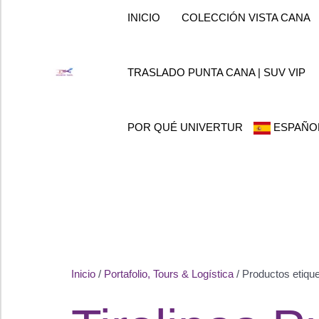
Ir
INICIO
COLECCIÓN VISTA CANA
al
contenido
TRASLADO PUNTA CANA | SUV VIP
POR QUÉ UNIVERTUR
ESPAÑO
Inicio
/
Portafolio, Tours & Logística
/ Productos etiqu