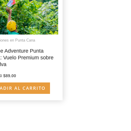
iones en Punta Cana
ne Adventure Punta
: Vuelo Premium sobre
lva
El
El
0
$
89.00
precio
precio
original
actual
ADIR AL CARRITO
era:
es:
$99.00.
$89.00.