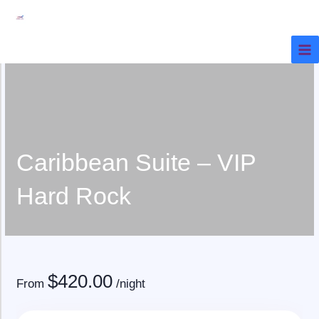
Ir
al
contenido
Caribbean Suite – VIP
Hard Rock
$
420.00
From
/night