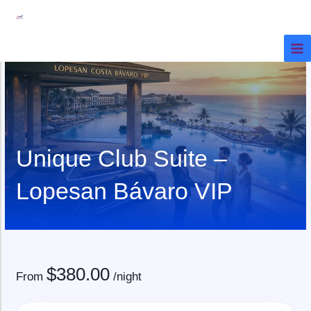
Ir
al
contenido
Unique Club Suite –
Lopesan Bávaro VIP
$
380.00
From
/night