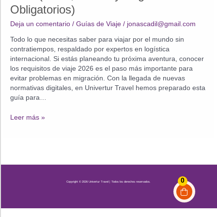
Obligatorios)
Deja un comentario
/
Guías de Viaje
/
jonascadil@gmail.com
Todo lo que necesitas saber para viajar por el mundo sin
contratiempos, respaldado por expertos en logística
internacional. Si estás planeando tu próxima aventura, conocer
los requisitos de viaje 2026 es el paso más importante para
evitar problemas en migración. Con la llegada de nuevas
normativas digitales, en Univertur Travel hemos preparado esta
guía para…
Guía
Leer más »
Maestra:
Requisitos
de
Viaje
2026
(Visas,
0
Copyright © 2026 Univertur Travel | Todos los derechos reservados.
ETIAS
y
Seguros
Obligatorios)