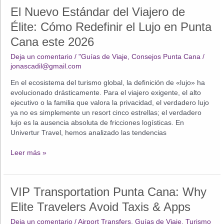
El Nuevo Estándar del Viajero de
Élite: Cómo Redefinir el Lujo en Punta
Cana este 2026
Deja un comentario
/
"Guías de Viaje
,
Consejos Punta Cana
/
jonascadil@gmail.com
En el ecosistema del turismo global, la definición de «lujo» ha
evolucionado drásticamente. Para el viajero exigente, el alto
ejecutivo o la familia que valora la privacidad, el verdadero lujo
ya no es simplemente un resort cinco estrellas; el verdadero
lujo es la ausencia absoluta de fricciones logísticas. En
Univertur Travel, hemos analizado las tendencias
El
Leer más »
Nuevo
Estándar
del
VIP Transportation Punta Cana: Why
Viajero
de
Elite Travelers Avoid Taxis & Apps
Élite:
Deja un comentario
/
Airport Transfers
,
Guías de Viaje
,
Turismo
Cómo