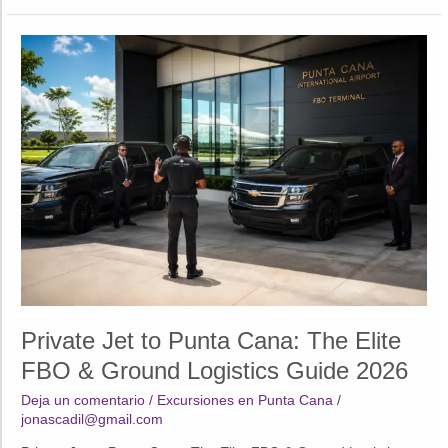
Luxury
Villas
Cap
Cana:
The
Elite
Guide
2026
Private Jet to Punta Cana: The Elite
FBO & Ground Logistics Guide 2026
Deja un comentario
/
Excursiones en Punta Cana
/
jonascadil@gmail.com