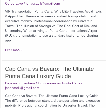
Corporativo
/
jonascadil@gmail.com
Redefinir
el
VIP Transportation Punta Cana: Why Elite Travelers Avoid Taxis
Lujo
& Apps The difference between standard transportation and
en
executive mobility. Professional coordination by Univertur
Punta
Travel. The Illusion of Savings vs. The Real Cost of Risk and
Cana
Uncertainty When arriving at Punta Cana International Airport
este
(PUJ), the temptation to use a standard taxi or a ride-sharing
2026
app
VIP
Leer más »
Transportation
Punta
Cana:
Cap Cana vs Bavaro: The Ultimate
Why
Elite
Punta Cana Luxury Guide
Travelers
Deja un comentario
/
Excursiones en Punta Cana
/
Avoid
jonascadil@gmail.com
Taxis
&
Cap Cana vs Bavaro: The Ultimate Punta Cana Luxury Guide
Apps
The difference between standard transportation and executive
mobility. Professional coordination by Univertur Travel. The