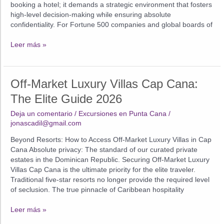
booking a hotel; it demands a strategic environment that fosters
high-level decision-making while ensuring absolute
confidentiality. For Fortune 500 companies and global boards of
Corporate
Leer más »
Retreats
Punta
Cana:
Off-Market Luxury Villas Cap Cana:
The
Executive
The Elite Guide 2026
Guide
Deja un comentario
/
Excursiones en Punta Cana
/
2026
jonascadil@gmail.com
Beyond Resorts: How to Access Off-Market Luxury Villas in Cap
Cana Absolute privacy: The standard of our curated private
estates in the Dominican Republic. Securing Off-Market Luxury
Villas Cap Cana is the ultimate priority for the elite traveler.
Traditional five-star resorts no longer provide the required level
of seclusion. The true pinnacle of Caribbean hospitality
Off-
Leer más »
Market