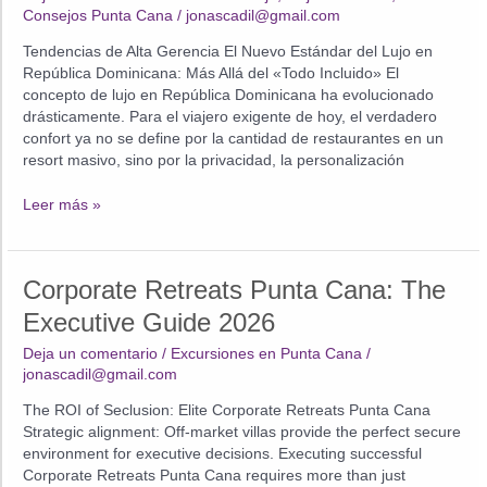
Consejos Punta Cana
/
jonascadil@gmail.com
Tendencias de Alta Gerencia El Nuevo Estándar del Lujo en
República Dominicana: Más Allá del «Todo Incluido» El
concepto de lujo en República Dominicana ha evolucionado
drásticamente. Para el viajero exigente de hoy, el verdadero
confort ya no se define por la cantidad de restaurantes en un
resort masivo, sino por la privacidad, la personalización
El
Leer más »
Nuevo
Estándar
del
Corporate Retreats Punta Cana: The
Lujo
en
Executive Guide 2026
República
Deja un comentario
/
Excursiones en Punta Cana
/
Dominicana:
jonascadil@gmail.com
Más
Allá
The ROI of Seclusion: Elite Corporate Retreats Punta Cana
del
Strategic alignment: Off-market villas provide the perfect secure
«Todo
environment for executive decisions. Executing successful
Incluido»
Corporate Retreats Punta Cana requires more than just