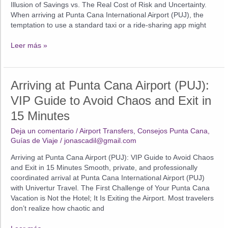
Illusion of Savings vs. The Real Cost of Risk and Uncertainty.
When arriving at Punta Cana International Airport (PUJ), the
temptation to use a standard taxi or a ride-sharing app might
Cap
Leer más »
Cana
vs
Bavaro:
Arriving at Punta Cana Airport (PUJ):
The
Ultimate
VIP Guide to Avoid Chaos and Exit in
Punta
15 Minutes
Cana
Luxury
Deja un comentario
/
Airport Transfers
,
Consejos Punta Cana
,
Guide
Guías de Viaje
/
jonascadil@gmail.com
Arriving at Punta Cana Airport (PUJ): VIP Guide to Avoid Chaos
and Exit in 15 Minutes Smooth, private, and professionally
coordinated arrival at Punta Cana International Airport (PUJ)
with Univertur Travel. The First Challenge of Your Punta Cana
Vacation is Not the Hotel; It Is Exiting the Airport. Most travelers
don’t realize how chaotic and