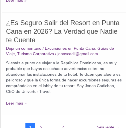
Arriving
Leer más »
at
Punta
Cana
¿Es Seguro Salir del Resort en Punta
Airport
(PUJ):
Cana en 2026? La Verdad que Nadie
VIP
te Cuenta
Guide
to
Deja un comentario
/
Excursiones en Punta Cana
,
Guías de
Avoid
Viaje
,
Turismo Corporativo
/
jonascadil@gmail.com
Chaos
and
Si estás a punto de viajar a la República Dominicana, es muy
Exit
probable que hayas escuchado advertencias sobre no
in
abandonar las instalaciones de tu hotel. Te dicen que afuera es
15
peligroso y que la única forma de hacer excursiones seguras es
Minutes
comprándolas en el lobby de tu resort. Soy Jonas Cadichon,
CEO de Univertur Travel.
¿Es
Leer más »
Seguro
Salir
del
Resort
1
2
…
7
Siguiente
→