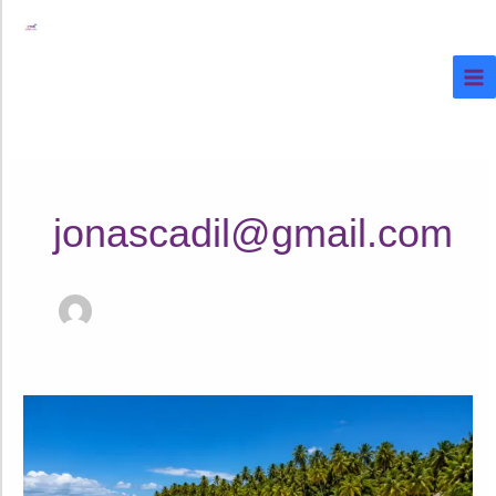
Ir
al
contenido
jonascadil@gmail.com