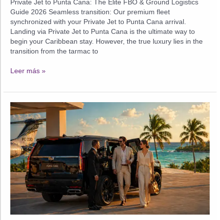
Private Jet to Punta Cana: The Elite FBO & Ground Logistics
Guide 2026 Seamless transition: Our premium fleet
synchronized with your Private Jet to Punta Cana arrival.
Landing via Private Jet to Punta Cana is the ultimate way to
begin your Caribbean stay. However, the true luxury lies in the
transition from the tarmac to
Private
Leer más »
Jet
to
Punta
Cana:
The
Elite
FBO
&
Ground
Logistics
Guide
2026