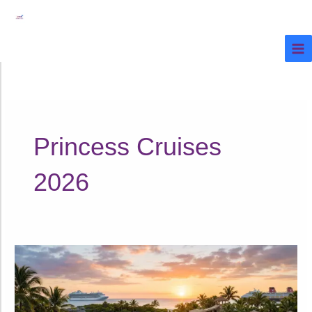
Ir
al
contenido
Princess Cruises
2026