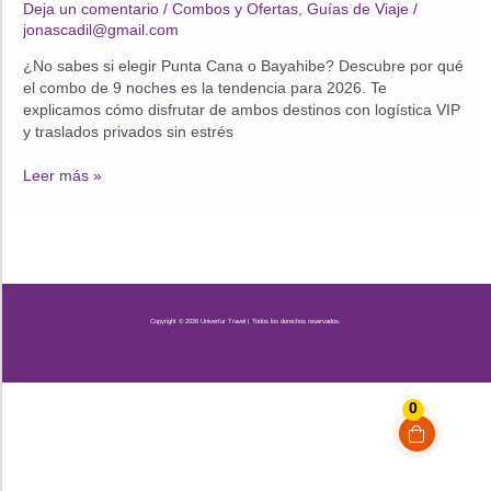
Deja un comentario
/
Combos y Ofertas
,
Guías de Viaje
/
jonascadil@gmail.com
¿No sabes si elegir Punta Cana o Bayahibe? Descubre por qué
el combo de 9 noches es la tendencia para 2026. Te
explicamos cómo disfrutar de ambos destinos con logística VIP
y traslados privados sin estrés
Punta
Leer más »
Cana
y
Bayahibe:
El
combo
de
Copyright © 2026 Univertur Travel | Todos los derechos reservados.
9
noches
ideal
para
0
tus
vacaciones
2026