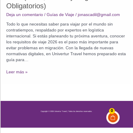
Obligatorios)
Deja un comentario
/
Guías de Viaje
/
jonascadil@gmail.com
Todo lo que necesitas saber para viajar por el mundo sin
contratiempos, respaldado por expertos en logística
internacional. Si estás planeando tu próxima aventura, conocer
los requisitos de viaje 2026 es el paso más importante para
evitar problemas en migración. Con la llegada de nuevas
normativas digitales, en Univertur Travel hemos preparado esta
guía para…
Guía
Leer más »
Maestra:
Requisitos
de
Viaje
2026
(Visas,
0
Copyright © 2026 Univertur Travel | Todos los derechos reservados.
ETIAS
y
Seguros
Obligatorios)