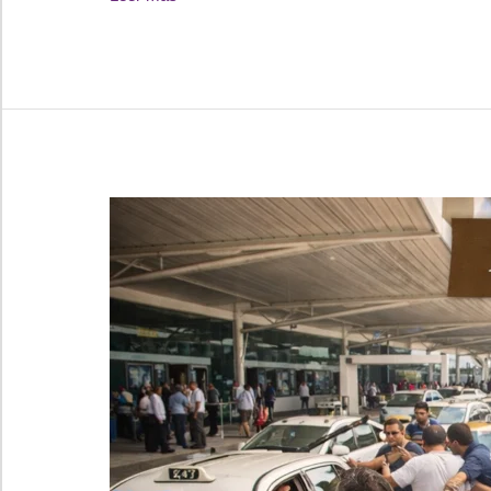
Aeropuerto
Punta
Cana
Privados
vs
Taxi
2026