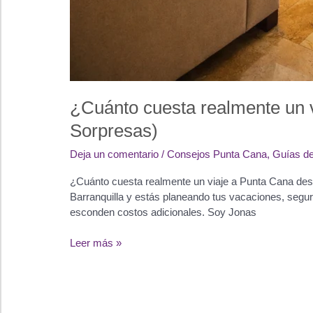
¿Cuánto cuesta realmente un 
Sorpresas)
Deja un comentario
/
Consejos Punta Cana
,
Guías de
¿Cuánto cuesta realmente un viaje a Punta Cana desd
Barranquilla y estás planeando tus vacaciones, segu
esconden costos adicionales. Soy Jonas
¿Cuánto
Leer más »
cuesta
realmente
un
viaje