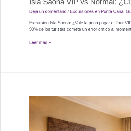
Isla Saona VIP vs Normal: ¿Cu
Deja un comentario
/
Excursiones en Punta Cana
,
Gu
Excursión Isla Saona: ¿Vale la pena pagar el Tour VIP
90% de los turistas comete un error crítico al moment
Isla
Leer más »
Saona
VIP
vs
Normal:
¿Cuál
Excursión
Elegir
en
2026?