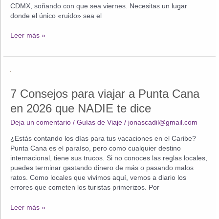
CDMX, soñando con que sea viernes. Necesitas un lugar
donde el único «ruido» sea el
Punta
Leer más »
Cana
Todo
Incluido:
¿Cansado
de
7 Consejos para viajar a Punta Cana
la
rutina?
en 2026 que NADIE te dice
Descubre
Deja un comentario
/
Guías de Viaje
/
jonascadil@gmail.com
el
Paraíso
¿Estás contando los días para tus vacaciones en el Caribe?
que
Punta Cana es el paraíso, pero como cualquier destino
te
internacional, tiene sus trucos. Si no conoces las reglas locales,
Mereces
puedes terminar gastando dinero de más o pasando malos
ratos. Como locales que vivimos aquí, vemos a diario los
errores que cometen los turistas primerizos. Por
7
Leer más »
Consejos