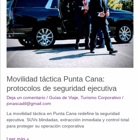
Beneficios
de
un
Servicio
de
Conserjería
VIP
en
Punta
Cana
Movilidad táctica Punta Cana:
protocolos de seguridad ejecutiva
Deja un comentario
/
Guías de Viaje
,
Turismo Corporativo
/
jonascadil@gmail.com
La movilidad táctica en Punta Cana redefine la seguridad
ejecutiva. SUVs blindadas, extracción inmediata y control total
para proteger su operación corporativa
Movilidad
Leer más »