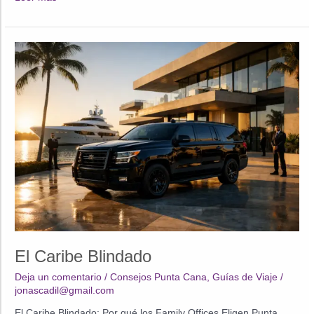
táctica
Punta
Cana:
protocolos
de
seguridad
ejecutiva
El Caribe Blindado
Deja un comentario
/
Consejos Punta Cana
,
Guías de Viaje
/
jonascadil@gmail.com
El Caribe Blindado: Por qué los Family Offices Eligen Punta