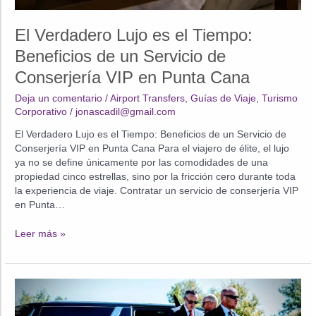
El Verdadero Lujo es el Tiempo:
Beneficios de un Servicio de
Conserjería VIP en Punta Cana
Deja un comentario
/
Airport Transfers
,
Guías de Viaje
,
Turismo
Corporativo
/
jonascadil@gmail.com
El Verdadero Lujo es el Tiempo: Beneficios de un Servicio de
Conserjería VIP en Punta Cana Para el viajero de élite, el lujo
ya no se define únicamente por las comodidades de una
propiedad cinco estrellas, sino por la fricción cero durante toda
la experiencia de viaje. Contratar un servicio de conserjería VIP
en Punta…
El
Leer más »
Verdadero
Lujo
es
el
Tiempo: