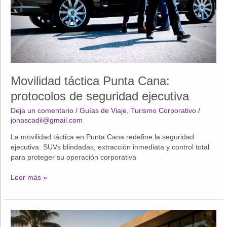
Movilidad táctica Punta Cana:
protocolos de seguridad ejecutiva
Deja un comentario
/
Guías de Viaje
,
Turismo Corporativo
/
jonascadil@gmail.com
La movilidad táctica en Punta Cana redefine la seguridad
ejecutiva. SUVs blindadas, extracción inmediata y control total
para proteger su operación corporativa
Movilidad
Leer más »
táctica
Punta
Cana:
protocolos