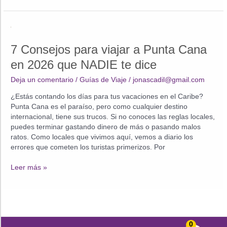
Todo
Incluido:
¿Cansado
de
7 Consejos para viajar a Punta Cana
la
rutina?
en 2026 que NADIE te dice
Descubre
Deja un comentario
/
Guías de Viaje
/
jonascadil@gmail.com
el
Paraíso
¿Estás contando los días para tus vacaciones en el Caribe?
que
Punta Cana es el paraíso, pero como cualquier destino
te
internacional, tiene sus trucos. Si no conoces las reglas locales,
Mereces
puedes terminar gastando dinero de más o pasando malos
ratos. Como locales que vivimos aquí, vemos a diario los
errores que cometen los turistas primerizos. Por
7
Leer más »
Consejos
para
viajar
a
Punta
0